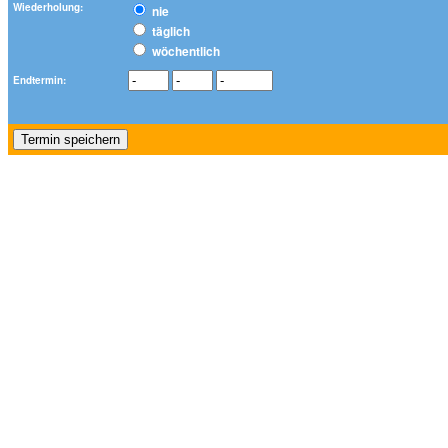
Wiederholung:
nie
täglich
wöchentlich
Endtermin: