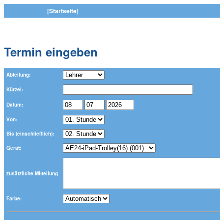
[Startseite]
Termin eingeben
Abteilung:
Kürzel:
Datum:
Von:
Bis (einschließlich):
Gerät:
zusätzliche Mitteilung
Farbe: