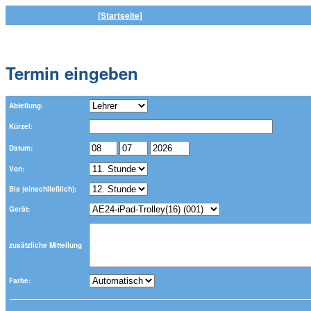
[Startseite]
Termin eingeben
Abteilung:
Kürzel:
Datum:
Von:
Bis (einschließlich):
Gerät:
zusätzliche Mitteilung
Farbe: