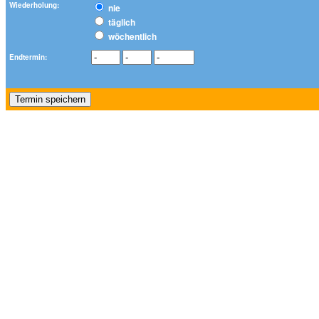
Wiederholung:
nie
täglich
wöchentlich
Endtermin: