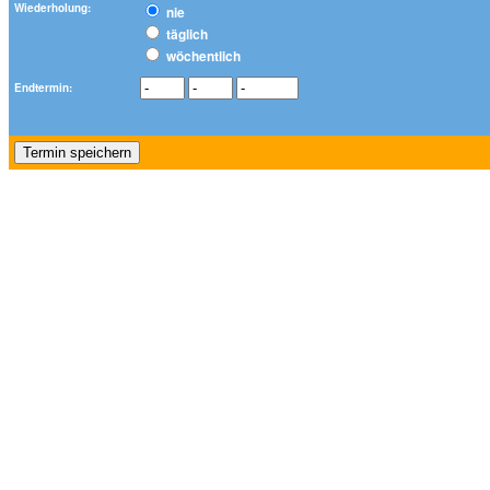
Wiederholung:
nie
täglich
wöchentlich
Endtermin: