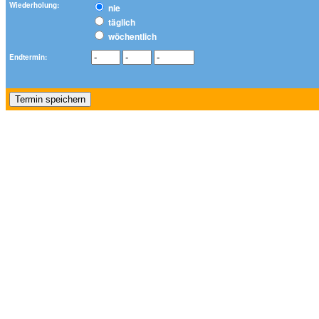
Wiederholung:
nie
täglich
wöchentlich
Endtermin: