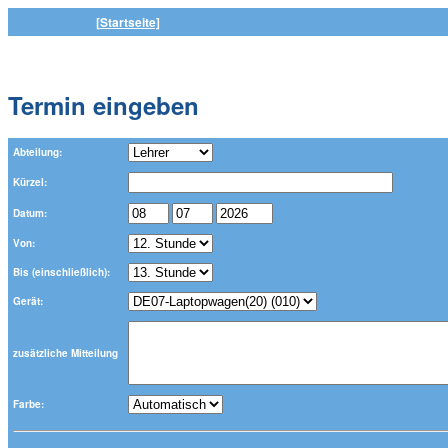
[Startseite]
Termin eingeben
Abteilung:
Kürzel:
Datum:
Von:
Bis (einschließlich):
Gerät:
zusätzliche Mitteilung
Farbe: