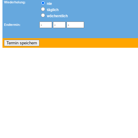
Wiederholung:
nie
täglich
wöchentlich
Endtermin: