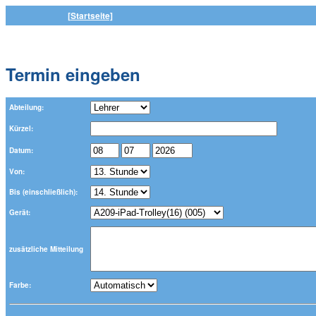
[Startseite]
Termin eingeben
Abteilung:
Kürzel:
Datum:
Von:
Bis (einschließlich):
Gerät:
zusätzliche Mitteilung
Farbe: