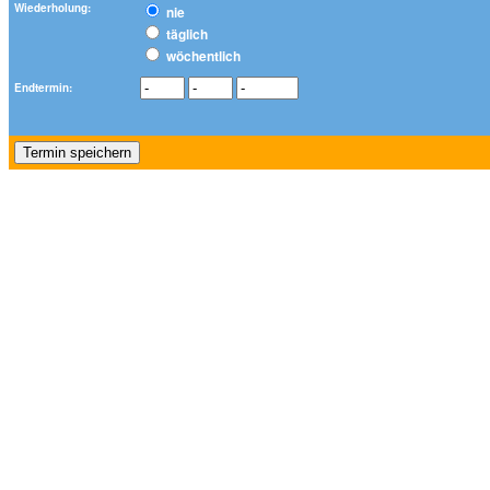
Wiederholung:
nie
täglich
wöchentlich
Endtermin: