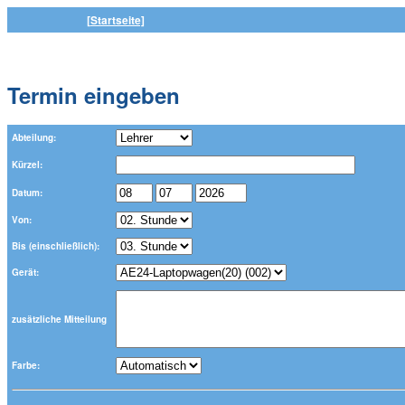
[Startseite]
Termin eingeben
Abteilung:
Kürzel:
Datum:
Von:
Bis (einschließlich):
Gerät:
zusätzliche Mitteilung
Farbe: