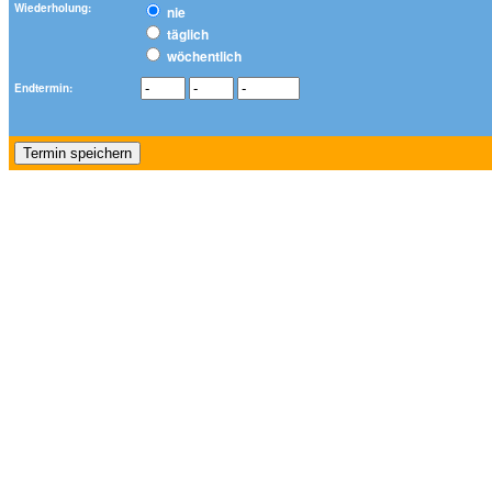
Wiederholung:
nie
täglich
wöchentlich
Endtermin: