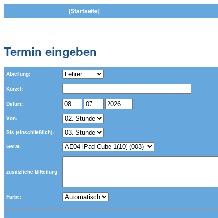
[Startseite]
Termin eingeben
Abteilung:
Kürzel:
Datum:
Von:
Bis (einschließlich):
Gerät:
zusätzliche Mitteilung
Farbe: