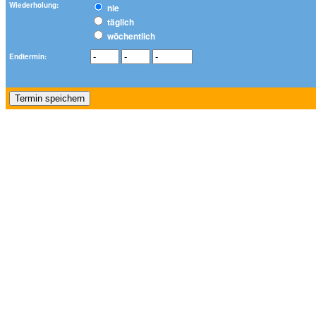
Wiederholung:
nie
täglich
wöchentlich
Endtermin: