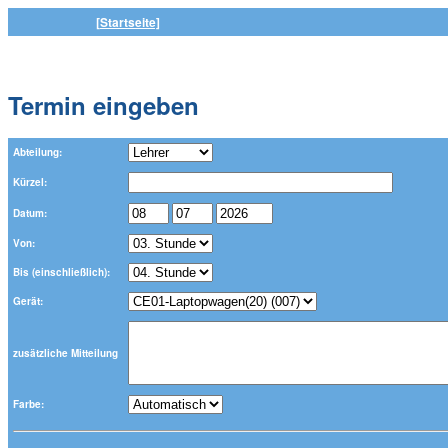
[Startseite]
Termin eingeben
Abteilung:
Kürzel:
Datum:
Von:
Bis (einschließlich):
Gerät:
zusätzliche Mitteilung
Farbe: