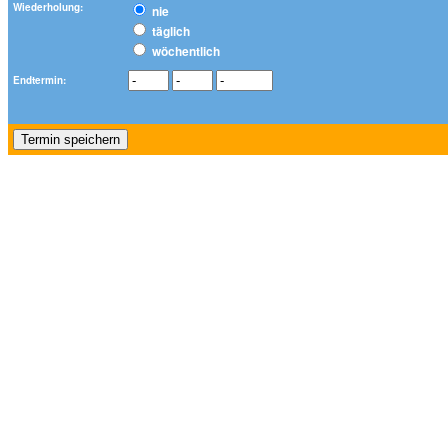
Wiederholung:
nie
täglich
wöchentlich
Endtermin: