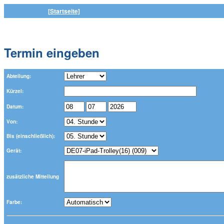
[Startseite]
Termin eingeben
Abteilung:
Kürzel:
Datum:
Von:
Bis (einschließlich):
Gerät:
zusätzliche Mitteilung
Farbe: