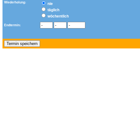
Wiederholung:
nie
täglich
wöchentlich
Endtermin: