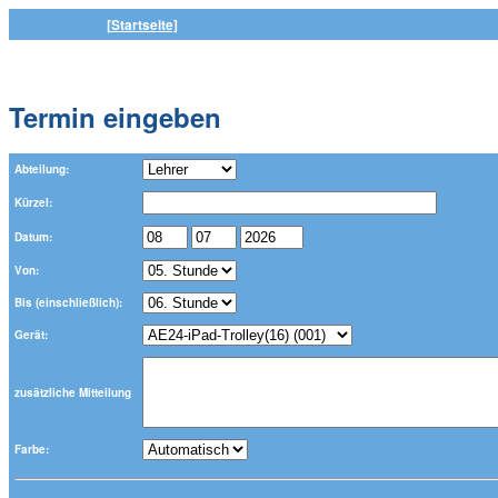
[Startseite]
Termin eingeben
Abteilung:
Kürzel:
Datum:
Von:
Bis (einschließlich):
Gerät:
zusätzliche Mitteilung
Farbe: