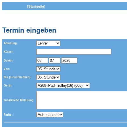
[Startseite]
Termin eingeben
Abteilung:
Kürzel:
Datum:
Von:
Bis (einschließlich):
Gerät:
zusätzliche Mitteilung
Farbe: