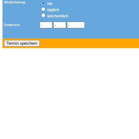
Wiederholung:
nie
täglich
wöchentlich
Endtermin: