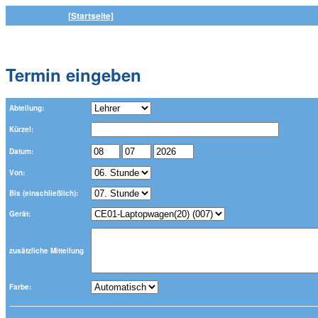
[Startseite]
Termin eingeben
Abteilung:
Kürzel:
Datum:
Von:
Bis (einschließlich):
Gerät:
zusätzliche Mitteilung
Farbe: