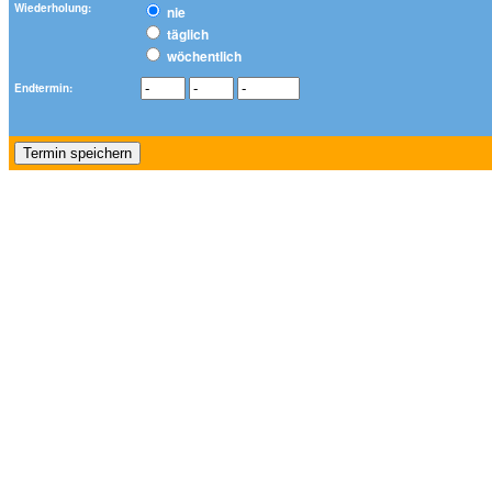
Wiederholung:
nie
täglich
wöchentlich
Endtermin: