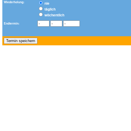
Wiederholung:
nie
täglich
wöchentlich
Endtermin: