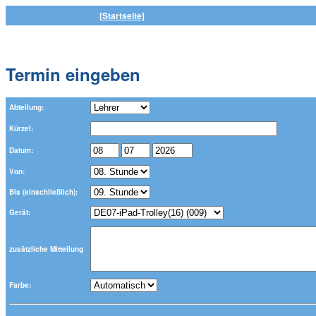
[Startseite]
Termin eingeben
Abteilung:
Kürzel:
Datum:
Von:
Bis (einschließlich):
Gerät:
zusätzliche Mitteilung
Farbe: