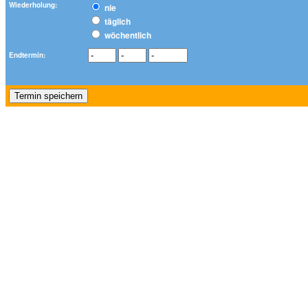
Wiederholung:
nie
täglich
wöchentlich
Endtermin: