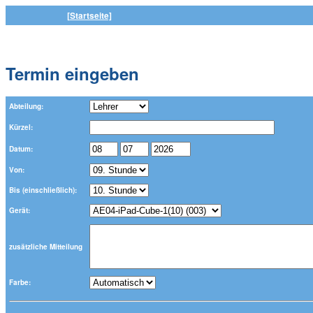
[Startseite]
Termin eingeben
Abteilung:
Kürzel:
Datum:
Von:
Bis (einschließlich):
Gerät:
zusätzliche Mitteilung
Farbe: