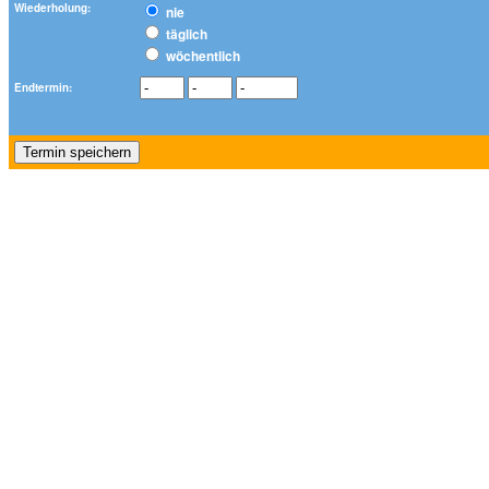
Wiederholung:
nie
täglich
wöchentlich
Endtermin: