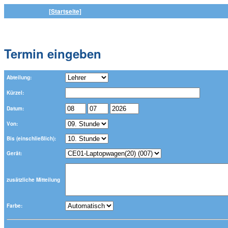
[Startseite]
Termin eingeben
Abteilung:
Kürzel:
Datum:
Von:
Bis (einschließlich):
Gerät:
zusätzliche Mitteilung
Farbe: